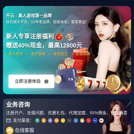
开云专注提供全球足球篮球赛事即时比分直播服务，kaiyun确保数据精准可靠。
中文版
English
Web navigation
Home
世界杯热点
Content
开云体育中国-姆巴佩赛道超车启示录，当足球与F1的
争冠剧本重合
Publisher:开云世界杯2026
Time:2026-02-02
Number:2829
当喀麦隆雄狮在非洲杯赛场力克北非劲旅摩洛哥,当姆巴佩在F1虚拟赛
道上演年度争冠的绝地反击，两个看似平行的体育世界突然产生了奇
妙的共振，足球场上的战术执行与F1赛道上的策略博弈，在争冠的终
极压力下，竟呈现出惊人相似的竞技哲学——胜利从不青睐单纯的强