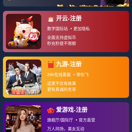
者，而永远属于那些在关键时刻能够“接管比赛”的掌控者。
喀麦隆对阵摩洛哥一役,是弱旅逆袭的经典案例，赛前数据几乎一边
倒：摩洛哥世界排名高出喀麦隆三十余位，阵中拥有阿什拉夫、齐耶
赫等欧洲豪门主力，控球率一度超过六成，然而足球比赛的魅力恰在
于此——数据无法量化的是关键时刻的战术执行力与心理韧性，喀麦
隆主帅里格贝特·宋的布局堪称精妙：放弃无效控球，构筑紧凑防守
链，利用阿布巴卡尔的速度实施精准反击，决定比赛的不是90分钟的
平均优势，而是那几个关键瞬间的把握能力，当喀麦隆在比赛末段顶
住摩洛哥的狂攻并打入制胜球时，我们看到的是一支球队在“争冠压力
测试”下的完美答卷。
这种“关键时刻接管比赛”的能力，在姆巴佩的F1虚拟争冠战中得到了
另一种维度的诠释，在年度冠军争夺的白热化阶段，领先车手往往承
受着巨大的心理压力，每一个弯道决策、每一次进站选择都可能改写
历史，姆巴佩——这位在足球场上以决定性时刻闻名遐迩的巨星——
在虚拟赛道上展现了同样的特质：在比赛最后三分之一阶段，当对手
体力下降、策略趋于保守时，他反而提升攻击性，连续做出超越极限